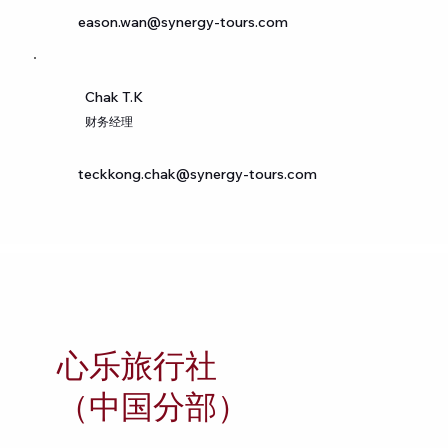
competitors. Let the writing speak for itself. Keep a
eason.wan@synergy-tours.com
consistent tone and voice throughout the website to
stay true to the brand image and give visitors a taste of
the company’s values and personality.
Chak T.K
财务经理
teckkong.chak@synergy-tours.com
心乐旅行社
（中国分部）