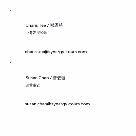
Charis Tee / 郑恩慈
业务发展经理
charis
.
tee@synergy-tours.com
Susan Chan / 曾碧璇
运营主管
susan
.
chan@synergy-tours.com