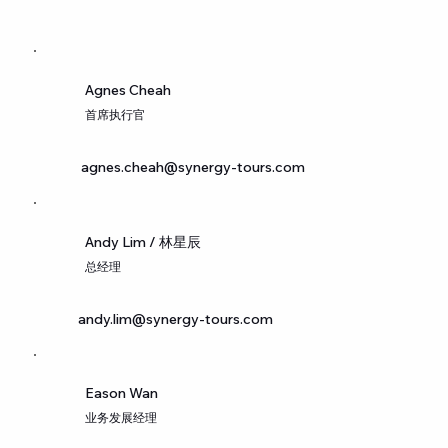
Agnes Cheah
首席执行官
This is a space to share more about the business: who's
agnes.cheah@synergy-tours.com
behind it, what it does and what this site has to offer. It’s
an opportunity to tell the story behind the business or
describe a special service or product it offers. You can
Andy Lim / 林星辰
use this section to share the company history or
总经理
andy
.
lim@synergy-tours.com
Eason Wan
业务发展经理
highlight a particular feature that sets it apart from